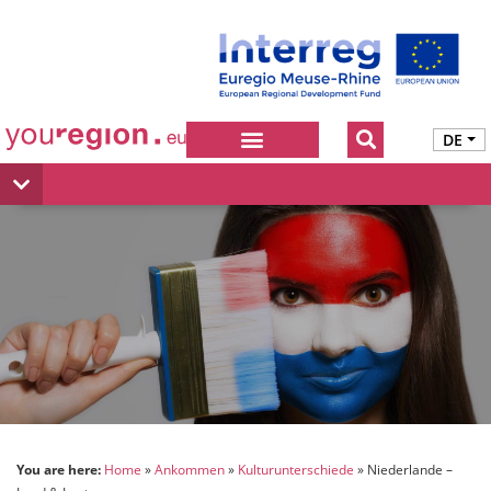
DE
You are here:
Home
Ankommen
Kulturunterschiede
Niederlande –