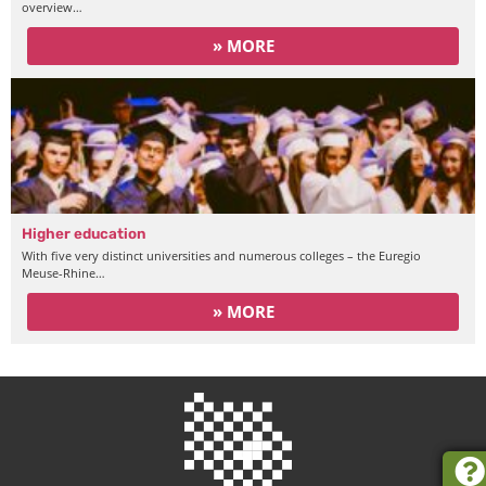
overview…
» MORE
Higher education
With five very distinct universities and numerous colleges – the Euregio
Meuse-Rhine…
» MORE