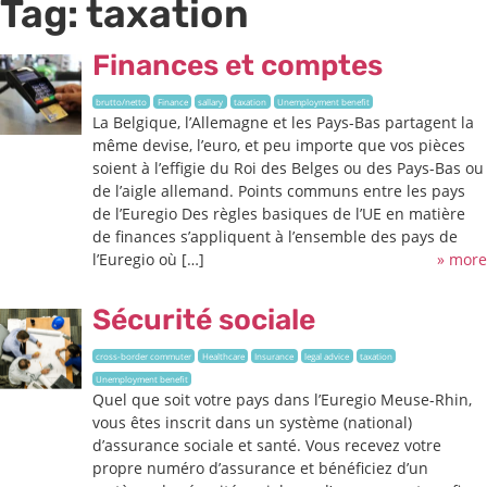
Tag:
taxation
Finances et comptes
brutto/netto
Finance
sallary
taxation
Unemployment benefit
La Belgique, l’Allemagne et les Pays-Bas partagent la
même devise, l’euro, et peu importe que vos pièces
soient à l’effigie du Roi des Belges ou des Pays-Bas ou
de l’aigle allemand. Points communs entre les pays
de l’Euregio Des règles basiques de l’UE en matière
de finances s’appliquent à l’ensemble des pays de
l’Euregio où […]
» more
Sécurité sociale
cross-border commuter
Healthcare
Insurance
legal advice
taxation
Unemployment benefit
Quel que soit votre pays dans l’Euregio Meuse-Rhin,
vous êtes inscrit dans un système (national)
d’assurance sociale et santé. Vous recevez votre
propre numéro d’assurance et bénéficiez d’un