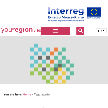
FR
You are here:
Home
Tag:
taxation