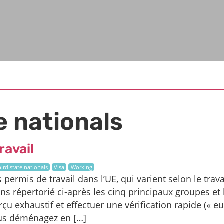
e nationals
ravail
hird state nationals
Visa
Working
ts permis de travail dans l’UE, qui varient selon le trav
s répertorié ci-après les cinq principaux groupes et 
çu exhaustif et effectuer une vérification rapide (« e
ous déménagez en […]