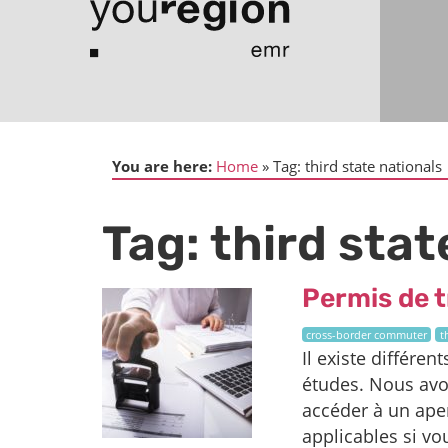
You are here:
Home
Tag:
third state nationals
Tag:
third stat
Permis de t
cross-border commuter
t
Il existe différen
études. Nous avon
accéder à un aper
applicables si v