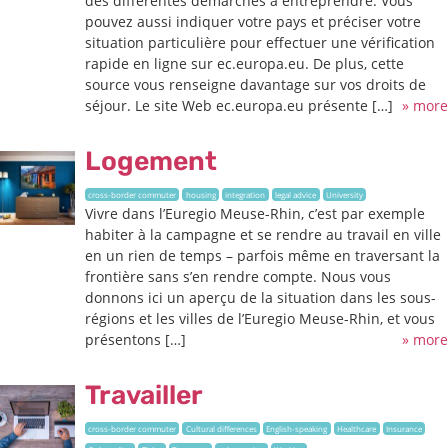
des différentes démarches à entreprendre. Vous
pouvez aussi indiquer votre pays et préciser votre
situation particulière pour effectuer une vérification
rapide en ligne sur ec.europa.eu. De plus, cette
source vous renseigne davantage sur vos droits de
séjour. Le site Web ec.europa.eu présente […]
» more
Logement
cross-border commuter
housing
integration
legal advice
University
Vivre dans l’Euregio Meuse-Rhin, c’est par exemple
habiter à la campagne et se rendre au travail en ville
en un rien de temps – parfois même en traversant la
frontière sans s’en rendre compte. Nous vous
donnons ici un aperçu de la situation dans les sous-
régions et les villes de l’Euregio Meuse-Rhin, et vous
présentons […]
» more
Travailler
cross-border commuter
Cultural differences
English-speaking
Healthcare
Insurance