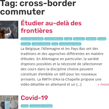
Tag:
cross-border
commuter
Étudier au-delà des
frontières
cross-border commuter
Cultural differences
Euregio
Exploration
Healthcare
housing
Insurance
student inititiatives
Study
Unemployment benefit
La Belgique, l’Allemagne et les Pays-Bas ont des
traditions et des approches différentes en matière
d’études. En Allemagne en particulier, la variété
d’options possibles et la nécessité de sélectionner
des cours dans la discipline choisie peuvent
constituer d’emblée un défi pour les nouveaux
arrivants. La RWTH d’Aix-la-Chapelle propose une
vidéo détaillée en allemand et un […]
» more
Covid-19
Corona
cross-border commuter