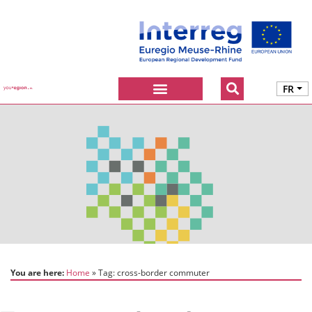
FR
You are here:
Home
Tag:
cross-border commuter