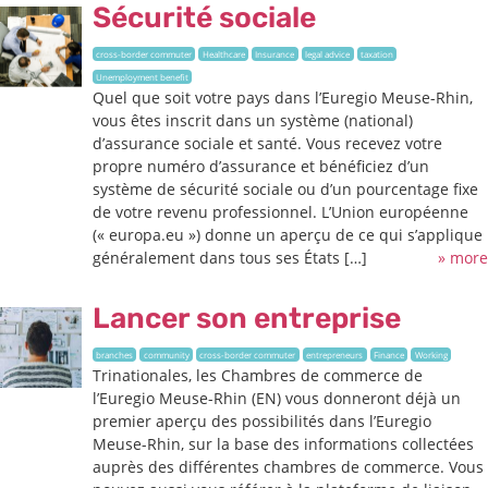
Sécurité sociale
cross-border commuter
Healthcare
Insurance
legal advice
taxation
Unemployment benefit
Quel que soit votre pays dans l’Euregio Meuse-Rhin,
vous êtes inscrit dans un système (national)
d’assurance sociale et santé. Vous recevez votre
propre numéro d’assurance et bénéficiez d’un
système de sécurité sociale ou d’un pourcentage fixe
de votre revenu professionnel. L’Union européenne
(« europa.eu ») donne un aperçu de ce qui s’applique
généralement dans tous ses États […]
» more
Lancer son entreprise
branches
community
cross-border commuter
entrepreneurs
Finance
Working
Trinationales, les Chambres de commerce de
l’Euregio Meuse-Rhin (EN) vous donneront déjà un
premier aperçu des possibilités dans l’Euregio
Meuse-Rhin, sur la base des informations collectées
auprès des différentes chambres de commerce. Vous