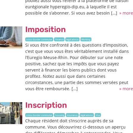
pouvez aussi vous référer à la plateforme de liaison
eurégionale hyperegio-dip.eu, à laquelle il est
possible de s’abonner. Si vous avez besoin […]
» more
Imposition
cross-border commuter
Finance
legal advice
Working
Si vous être confronté à des questions d’imposition,
c’est que vous vous êtes véritablement installé dans
l’Euregio Meuse-Rhin. Pour débuter sur une note
positive, sachez que les impôts que vous payez
servent à financer les biens publics dont vous
profitez. Notez aussi que dans certaines
circonstances, une partie des sommes versées peut
vous être remboursée. […]
» more
Inscription
cross-border commuter
housing
Insurance
legal advice
Visa
Chaque résident doit s’inscrire auprès de sa
commune. Vous découvrirez ci-dessous un aperçu