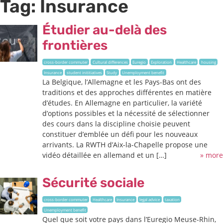
Tag:
Insurance
Étudier au-delà des
frontières
cross-border commuter
Cultural differences
Euregio
Exploration
Healthcare
housing
Insurance
student inititiatives
Study
Unemployment benefit
La Belgique, l’Allemagne et les Pays-Bas ont des
traditions et des approches différentes en matière
d’études. En Allemagne en particulier, la variété
d’options possibles et la nécessité de sélectionner
des cours dans la discipline choisie peuvent
constituer d’emblée un défi pour les nouveaux
arrivants. La RWTH d’Aix-la-Chapelle propose une
vidéo détaillée en allemand et un […]
» more
Sécurité sociale
cross-border commuter
Healthcare
Insurance
legal advice
taxation
Unemployment benefit
Quel que soit votre pays dans l’Euregio Meuse-Rhin,