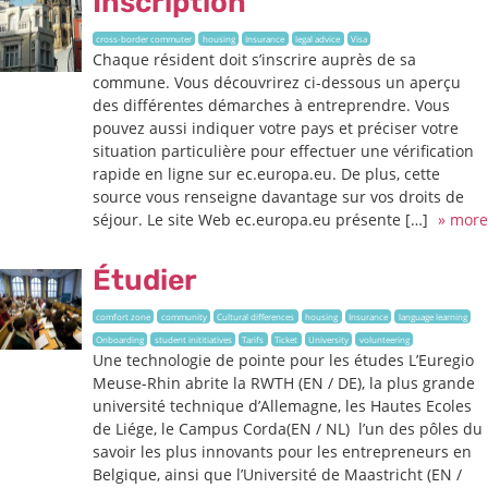
Inscription
cross-border commuter
housing
Insurance
legal advice
Visa
Chaque résident doit s’inscrire auprès de sa
commune. Vous découvrirez ci-dessous un aperçu
des différentes démarches à entreprendre. Vous
pouvez aussi indiquer votre pays et préciser votre
situation particulière pour effectuer une vérification
rapide en ligne sur ec.europa.eu. De plus, cette
source vous renseigne davantage sur vos droits de
séjour. Le site Web ec.europa.eu présente […]
» more
Étudier
comfort zone
community
Cultural differences
housing
Insurance
language learning
Onboarding
student inititiatives
Tarifs
Ticket
University
volunteering
Une technologie de pointe pour les études L’Euregio
Meuse-Rhin abrite la RWTH (EN / DE), la plus grande
université technique d’Allemagne, les Hautes Ecoles
de Liége, le Campus Corda(EN / NL) l’un des pôles du
savoir les plus innovants pour les entrepreneurs en
Belgique, ainsi que l’Université de Maastricht (EN /