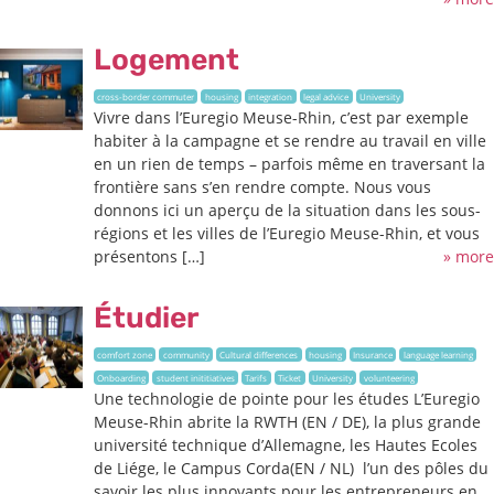
Logement
cross-border commuter
housing
integration
legal advice
University
Vivre dans l’Euregio Meuse-Rhin, c’est par exemple
habiter à la campagne et se rendre au travail en ville
en un rien de temps – parfois même en traversant la
frontière sans s’en rendre compte. Nous vous
donnons ici un aperçu de la situation dans les sous-
régions et les villes de l’Euregio Meuse-Rhin, et vous
présentons […]
» more
Étudier
comfort zone
community
Cultural differences
housing
Insurance
language learning
Onboarding
student inititiatives
Tarifs
Ticket
University
volunteering
Une technologie de pointe pour les études L’Euregio
Meuse-Rhin abrite la RWTH (EN / DE), la plus grande
université technique d’Allemagne, les Hautes Ecoles
de Liége, le Campus Corda(EN / NL) l’un des pôles du
savoir les plus innovants pour les entrepreneurs en