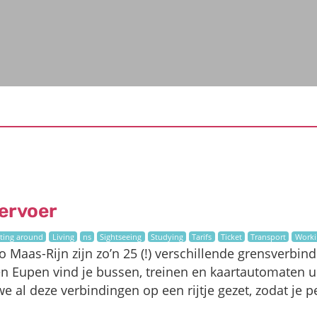
ervoer
ting around
Living
ns
Sightseeing
Studying
Tarifs
Ticket
Transport
Worki
 Maas-Rijn zijn zo’n 25 (!) verschillende grensverbind
en Eupen vind je bussen, treinen en kaartautomaten ui
 al deze verbindingen op een rijtje gezet, zodat je p