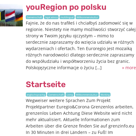
youRegion po polsku
Gemeinschaft
legal advice
multilingual
Willkommenskultur
Fajnie, że do nas trafiłeś i chciałbyś zadomowić się w
regionie. Niestety nie mamy możliwości stworzyć całej
strony w Twoim języku ojczystym – mimo to
serdecznie zapraszamy do wzięcia udziału w różnych
wydarzeniach i ofertach. Ten Euroregio jest mozaiką
różnych narodowości dlatego serdecznie zapraszamy
do współudziału i współtworzeniu życia bez granic.
Polskojęzyczne informacje o życiu […]
» more
Startseite
englischsprachig
Gemeinschaft
Living
Willkommenskultur
Working
Wegweiser weitere Sprachen Zum Projekt
Projektpartner Euregio&Corona Grenzenlos arbeiten,
grenzenlos Leben Achtung Diese Website wird nicht
mehr aktualisiert. Aktuelle Informationen zum
Arbeiten über die Grenze finden Sie auf grenzinfo.eu
In 30 Minuten in drei Ländern – zu Fuß! Im