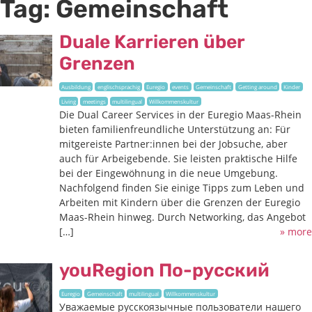
Tag:
Gemeinschaft
Duale Karrieren über
Grenzen
Ausbildung
englischsprachig
Euregio
events
Gemeinschaft
Getting around
Kinder
Living
meetings
multilingual
Willkommenskultur
Die Dual Career Services in der Euregio Maas-Rhein
bieten familienfreundliche Unterstützung an: Für
mitgereiste Partner:innen bei der Jobsuche, aber
auch für Arbeigebende. Sie leisten praktische Hilfe
bei der Eingewöhnung in die neue Umgebung.
Nachfolgend finden Sie einige Tipps zum Leben und
Arbeiten mit Kindern über die Grenzen der Euregio
Maas-Rhein hinweg. Durch Networking, das Angebot
[…]
» more
youRegion По-русский
Euregio
Gemeinschaft
multilingual
Willkommenskultur
Уважаемые русскоязычные пользователи нашего