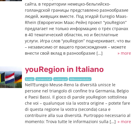
сайта, в территории немецко-бельгийско-
голландской границы представлено разнообразие
людей, живущих вместе. Под эгидой Euregio Maas-
Rhein (Еврорегион Маас-Рейн) проект “youRegion”
предлагает не только информацию о трёх странах
в 40 тематический областях, но и бесплатные
услуги. Игра слов “youRegion” подчеркивает, что вы
– независимо от вашего происхождения – можете
внести свой вклад в разнообразие […]
» more
youRegion in Italiano
Euregio
Gemeinschaft
multilingual
Willkommenskultur
Nell’Euregio Meuse-Reno la diversità unisce le
persone nel triangolo di confine tra Germania, Belgio
e Paesi Bassi. Il gioco di parole youRegion sottolinea
che voi – qualunque sia la vostra origine – potete fare
di questa regione la vostra (seconda) casa e
contribuire alla sua diversità. Purtroppo necessario al
momento: Trova tutte le informazioni sulla […]
» more