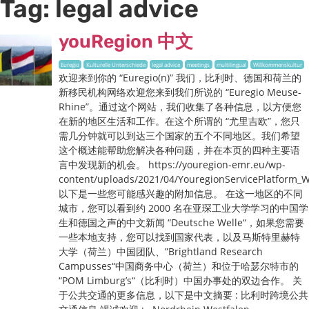
Tag:
legal advice
youRegion 中文
Euregio
Kulturelle Unterschiede
legal advice
meetings
multilingual
Willkommenskultur
欢迎来到你的 “Euregio(n)” 我们，比利时、德国和荷兰的
新移民机构网络欢迎您来到我们所说的 “Euregio Meuse-
Rhine”。通过这个网站，我们收集了各种信息，以方便您
在新的地区生活和工作。在这个所谓的 “尤里吉欧”，您只
需几分钟就可以到达三个国家的五个不同地区。我们希望
这个概述能帮助您解决各种问题，并在本页的四种主要语
言中发现新的机会。 https://youregion-emr.eu/wp-
content/uploads/2021/04/YouregionServicePlatform
以下是一些您可能感兴趣的附加信息。 在这一地区的不同
城市，您可以看到约 2000 名在亚琛工业大学学习的中国学
生和德国之声的中文新闻 “Deutsche Welle“，如果您需要
一些本地支持，您可以找到国家代表，以及马斯特里赫特
大学（荷兰）中国团队、”Brightland Research
Campusses“中国商务中心（荷兰）和位于哈瑟尔特市的
“POM Limburg’s“（比利时）中国办事处的双边合作。 关
于公共交通的更多信息，以下是中文摘要 : 比利时跨境公共