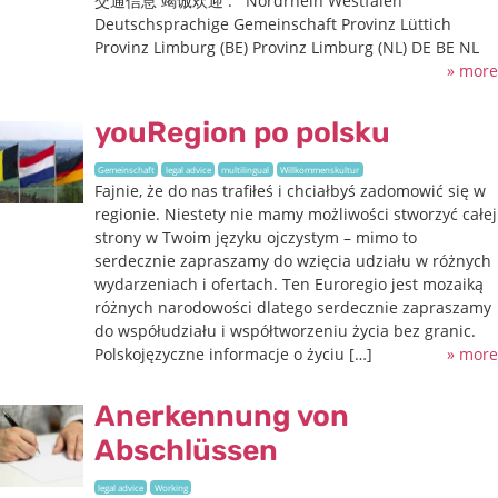
交通信息 竭诚欢迎 : Nordrhein Westfalen
Deutschsprachige Gemeinschaft Provinz Lüttich
Provinz Limburg (BE) Provinz Limburg (NL) DE BE NL
» more
youRegion po polsku
Gemeinschaft
legal advice
multilingual
Willkommenskultur
Fajnie, że do nas trafiłeś i chciałbyś zadomowić się w
regionie. Niestety nie mamy możliwości stworzyć całej
strony w Twoim języku ojczystym – mimo to
serdecznie zapraszamy do wzięcia udziału w różnych
wydarzeniach i ofertach. Ten Euroregio jest mozaiką
różnych narodowości dlatego serdecznie zapraszamy
do współudziału i współtworzeniu życia bez granic.
Polskojęzyczne informacje o życiu […]
» more
Anerkennung von
Abschlüssen
legal advice
Working