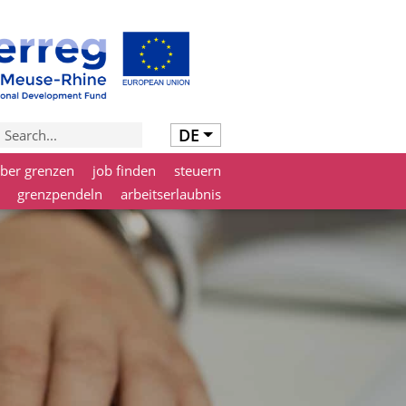
DE
über grenzen
job finden
steuern
grenzpendeln
arbeitserlaubnis