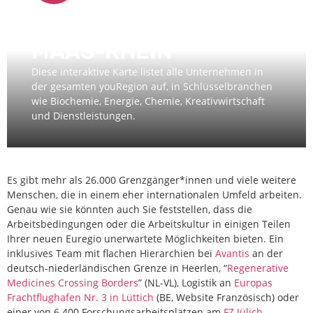
LOCATOR EUREGIO
MAAS-RHEIN
Diese interaktive Karte listet alle Unternehmen in
der gesamten youRegion auf, in Schlüsselbranchen
wie Biochemie, Energie, Chemie, Kreativwirtschaft
und Dienstleistungen.
Es gibt mehr als 26.000 Grenzgänger*innen und viele weitere
Menschen, die in einem eher internationalen Umfeld arbeiten.
Genau wie sie könnten auch Sie feststellen, dass die
Arbeitsbedingungen oder die Arbeitskultur in einigen Teilen
Ihrer neuen Euregio unerwartete Möglichkeiten bieten. Ein
inklusives Team mit flachen Hierarchien bei
Avantis
an der
deutsch-niederländischen Grenze in Heerlen, “
Regenerative
Medicines Crossing Borders
” (NL-VL), Logistik an
Europas
Frachtflughafen Nr. 3 in Lüttich
(BE, Website Französisch) oder
einer von 6.400 Forschungsarbeitsplätzen am
FZ Jülich