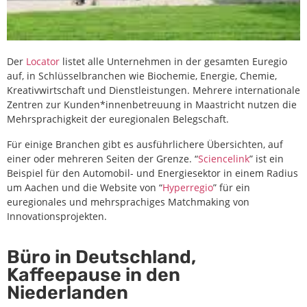
Der
Locator
listet alle Unternehmen in der gesamten Euregio
Brightlands
auf, in Schlüsselbranchen wie Biochemie, Energie, Chemie,
Chemelot campus,
Kreativwirtschaft und Dienstleistungen. Mehrere internationale
NL
Zentren zur Kunden*innenbetreuung in Maastricht nutzen die
Mehrsprachigkeit der euregionalen Belegschaft.
"Wissen über Grenzen hinweg" ist das
Für einige Branchen gibt es ausführlichere Übersichten, auf
Motto dieses großen Standorts für vor
einer oder mehreren Seiten der Grenze. “
Sciencelink
” ist ein
allem chemische Industrien. Mitten
zwischen Deutschland und Belgien
Beispiel für den Automobil- und Energiesektor in einem Radius
gelegen, zieht dieser belgische Standort
um Aachen und die Website von “
Hyperregio
” für ein
tausende von Grenzgängern*innen an
euregionales und mehrsprachiges Matchmaking von
(Website auf Englisch).
Innovationsprojekten.
MEHR
Büro in Deutschland,
Kaffeepause in den
Niederlanden