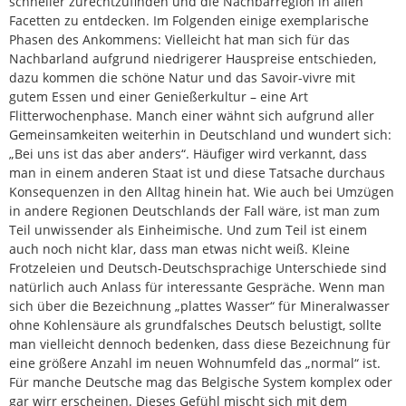
schneller zurechtzufinden und die Nachbarregion in allen
Facetten zu entdecken. Im Folgenden einige exemplarische
Phasen des Ankommens: Vielleicht hat man sich für das
Nachbarland aufgrund niedrigerer Hauspreise entschieden,
dazu kommen die schöne Natur und das Savoir-vivre mit
gutem Essen und einer Genießerkultur – eine Art
Flitterwochenphase. Manch einer wähnt sich aufgrund aller
Gemeinsamkeiten weiterhin in Deutschland und wundert sich:
„Bei uns ist das aber anders“. Häufiger wird verkannt, dass
man in einem anderen Staat ist und diese Tatsache durchaus
Konsequenzen in den Alltag hinein hat. Wie auch bei Umzügen
in andere Regionen Deutschlands der Fall wäre, ist man zum
Teil unwissender als Einheimische. Und zum Teil ist einem
auch noch nicht klar, dass man etwas nicht weiß. Kleine
Frotzeleien und Deutsch-Deutschsprachige Unterschiede sind
natürlich auch Anlass für interessante Gespräche. Wenn man
sich über die Bezeichnung „plattes Wasser“ für Mineralwasser
ohne Kohlensäure als grundfalsches Deutsch belustigt, sollte
man vielleicht dennoch bedenken, dass diese Bezeichnung für
eine größere Anzahl im neuen Wohnumfeld das „normal“ ist.
Für manche Deutsche mag das Belgische System komplex oder
gar wirr erscheinen. Dieses Gefühl mischt sich mit dem