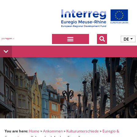
DE
You are here:
Home
Ankommen
Kulturunterschiede
Euregio &