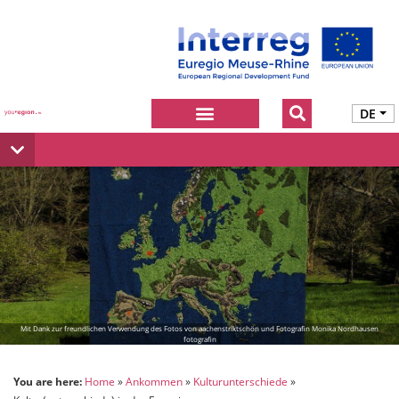
DE
Mit Dank zur freundlichen Verwendung des Fotos von aachenstriktschön und Fotografin Monika Nordhausen
fotografin
You are here:
Home
Ankommen
Kulturunterschiede