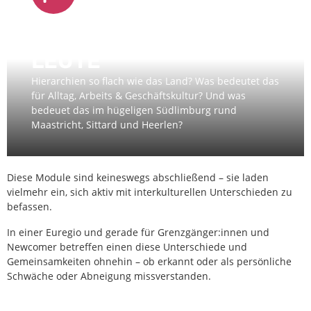
NIEDERLANDE, LAND &
LEUTE
Hierarchien so flach wie das Land? Was bedeutet das
für Alltag, Arbeits & Geschäftskultur? Und was
bedeuet das im hügeligen Südlimburg rund
Maastricht, Sittard und Heerlen?
Diese Module sind keineswegs abschließend – sie laden
vielmehr ein, sich aktiv mit interkulturellen Unterschieden zu
befassen.
In einer Euregio und gerade für Grenzgänger:innen und
Newcomer betreffen einen diese Unterschiede und
Gemeinsamkeiten ohnehin – ob erkannt oder als persönliche
Schwäche oder Abneigung missverstanden.