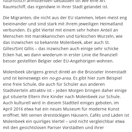
futuristisch anmutenden Gebäuden oft wie eine Art
Raumschiff, das irgendwie in ihrer Stadt gelandet ist.
Die Migranten, die nicht aus der EU stammen, leben meist eng
beieinander und sind stark mit ihrem jeweiligen Heimatland
verbunden. Es gibt Viertel mit einem sehr hohen Anteil an
Menschen mit marokkanischen und türkischen Wurzeln, wie
das inzwischen so bekannte Molenbeek, aber auch St.
Gilles/Sint Gillis – das inzwischen auch einige sehr schicke
Ecken hat, wo dann wiederum in erster Linie die finanziell
besser gestellten Belgier oder EU-Angehörigen wohnen.
Molenbeek übrigens grenzt direkt an die Brüsseler Innenstadt
und ist keineswegs ein
no-go-area
. Es gibt hier zum Beispiel
eine freie Schule, die auch für Schüler aus anderen
Stadtvierteln attraktiv ist – jeden Morgen bringen daher einige
gut situierte Eltern ihre Kinder nach Molenbeek zur Schule.
Auch kulturell wird in diesem Stadtteil einiges geboten, im
April 2016 etwa hat ein neues Museum für moderne Kunst
eröffnet. Mit seinen dreistöckigen Häusern, Cafés und Läden ist
Molenbeek ein quirliges Viertel – und nicht vergleichbar etwa
mit den gesichtslosen Pariser Vorstädten und ihrer