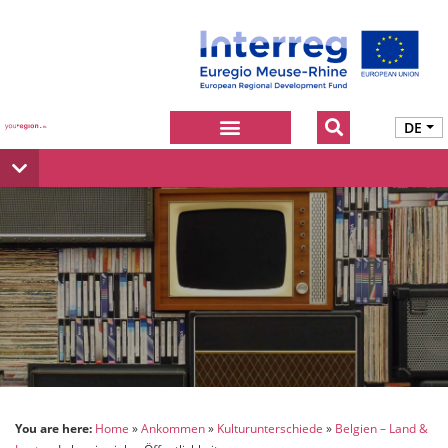
DE
You are here:
Home
Ankommen
Kulturunterschiede
Belgien – Land &