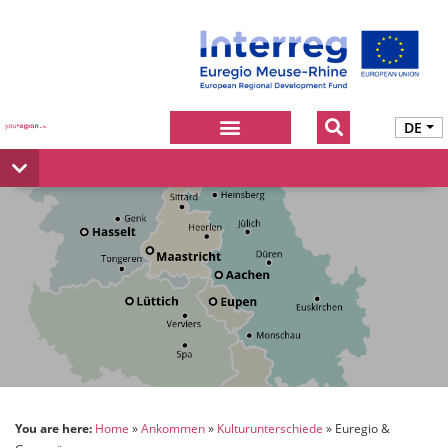
DE
You are here:
Home
Ankommen
Kulturunterschiede
Euregio &