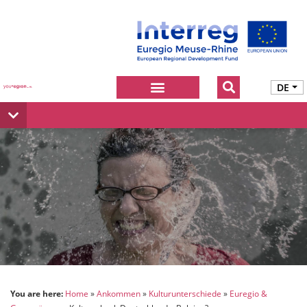
DE
You are here:
Home
Ankommen
Kulturunterschiede
Euregio &