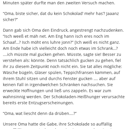
Minuten später durfte man den zweiten Versuch machen.
“Oma, biste sicher, dat du kein Schokolad’ mehr has’? Jaaanz
sicher?”
Dann gab sich Oma den Eindruck, angestrengt nachzudenken.
“Isch weeß et mäh net. Am Eng hann isch eres noch im
Schaaf…? Isch möht ens luhre jonn?” [Ich weiß es nicht ganz.
Am Ende habe ich vielleicht doch noch etwas im Schrank…?
….ich müsste mal gucken gehen. Müsste, sagte sie! Besser zu
verstehen als: könnte. Denn tatsächlich gucken zu gehen, fiel
ihr zu diesem Zeitpunkt noch nicht ein. Sie tat alles mögliche:
Wäsche bügeln, Gläser spülen, Teppichfransen kämmen, auf
ihrem Stuhl sitzen und durchs Fenster gucken …. aber auf
keinen Fall in irgendwelchen Schränken nachsuchen. Sie
erweckte Hoffnungen und ließ uns zappeln. Es war zum
wahnsinnig werden. Der Schokoladen-Heißhunger verursachte
bereits erste Entzugserscheinungen.
“Oma, wat liescht denn da drüben….?”
Unsere Oma hatte die Gabe, ihre Schokolade so auffällig