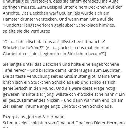
unauffällig zu verstecken, dass sie einem geradezu ins Auge
springen musste. Zum Beispiel unter einem Deckchen auf der
Anrichte. Das Deckchen warf Beulen, als würde sich ein
Hamster drunter verstecken. Und wenn man Oma auf die
“Fundorte” längst verloren geglaubter Schokolade hinwies,
spielte sie die Verdutzte:
“Och… Luhr disch dat ens aa’! Jlövste hee litt nauch e’
Stöckelsche he’röm??” [Ach… guck sich das mal einer an!
Glaubst du es, hier liegt noch ein Stückchen herum??]
Sie langte unter das Deckchen und holte eine angebrochene
Tafel hervor – und brachte damit Kinderaugen zum Leuchten.
Die zarteste Versuchung seit es Großmütter gibt! Meine Oma
brach sich ein Stückchen Schokolade ab und schob es sich
genießerisch in den Mund. Und als wäre diese Frage nötig
gewesen, meinte sie: “Jong, willste och e’ Stöckelsche hann?” Ein
eiliges, zustimmendes Nicken – und dann war man endlich am
Ziel seiner Träume angelangt: EIN Stückchen Schokolade.
Exzerpt aus „Jertrud & Hermann.
Schmunzelgeschichten von Oma und Opa“ von Dieter Hermann