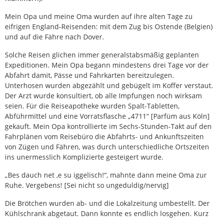
Mein Opa und meine Oma wurden auf ihre alten Tage zu
eifrigen England-Reisenden: mit dem Zug bis Ostende (Belgien)
und auf die Fähre nach Dover.
Solche Reisen glichen immer generalstabsmäßig geplanten
Expeditionen. Mein Opa begann mindestens drei Tage vor der
Abfahrt damit, Pässe und Fahrkarten bereitzulegen.
Unterhosen wurden abgezählt und gebügelt im Koffer verstaut.
Der Arzt wurde konsultiert, ob alle Impfungen noch wirksam
seien. Für die Reiseapotheke wurden Spalt-Tabletten,
Abführmittel und eine Vorratsflasche „4711“ [Parfüm aus Köln]
gekauft. Mein Opa kontrollierte im Sechs-Stunden-Takt auf den
Fahrplänen vom Reisebüro die Abfahrts- und Ankunftszeiten
von Zügen und Fähren, was durch unterschiedliche Ortszeiten
ins unermesslich Komplizierte gesteigert wurde.
„Bes dauch net ‚e su iggelisch!“, mahnte dann meine Oma zur
Ruhe. Vergebens! [Sei nicht so ungeduldig/nervig]
Die Brötchen wurden ab- und die Lokalzeitung umbestellt. Der
Kühlschrank abgetaut. Dann konnte es endlich losgehen. Kurz