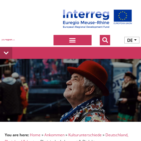
DE
You are here:
Home
Ankommen
Kulturunterschiede
Deutschland,