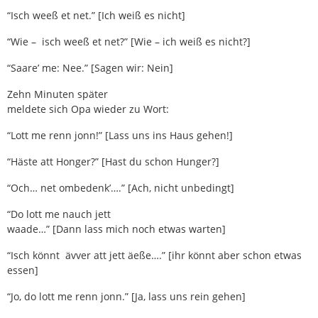
“Isch weeß et net.” [Ich weiß es nicht]
“Wie – isch weeß et net?” [Wie – ich weiß es nicht?]
“Saare’ me: Nee.” [Sagen wir: Nein]
Zehn Minuten später
meldete sich Opa wieder zu Wort:
“Lott me renn jonn!” [Lass uns ins Haus gehen!]
“Häste att Honger?” [Hast du schon Hunger?]
“Och… net ombedenk’….” [Ach, nicht unbedingt]
“Do lott me nauch jett
waade…” [Dann lass mich noch etwas warten]
“Isch könnt ävver att jett äeße….” [ihr könnt aber schon etwas
essen]
“Jo, do lott me renn jonn.” [Ja, lass uns rein gehen]