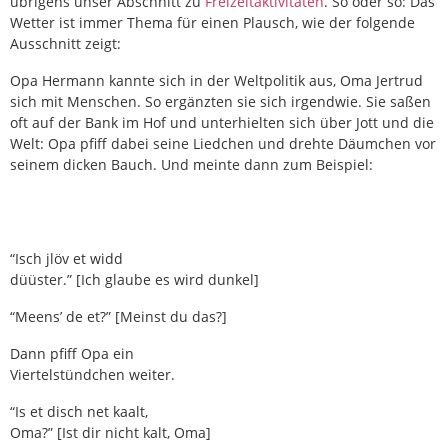
übrigens unser Abschnitt zu
Freizeitaktivitäten
. So oder so: Das
Wetter ist immer Thema für einen Plausch, wie der folgende
Ausschnitt zeigt:
Opa Hermann kannte sich in der Weltpolitik aus, Oma Jertrud
sich mit Menschen. So ergänzten sie sich irgendwie. Sie saßen
oft auf der Bank im Hof und unterhielten sich über Jott und die
Welt: Opa pfiff dabei seine Liedchen und drehte Däumchen vor
seinem dicken Bauch. Und meinte dann zum Beispiel:
“Isch jlöv et widd
düüster.” [Ich glaube es wird dunkel]
“Meens’ de et?” [Meinst du das?]
Dann pfiff Opa ein
Viertelstündchen weiter.
“Is et disch net kaalt,
Oma?” [Ist dir nicht kalt, Oma]