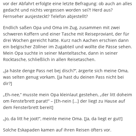
vor der Abfahrt erfolgte eine letzte Befragung: ob auch an alles
gedacht und nichts vergessen worden sei?! Herd aus?
Fernseher ausjesteckt? Telefon abjestellt?
Endlich saßen Opa und Oma im Zug, zusammen mit zwei
schweren Koffern und einer Tasche mit Reiseproviant, der für
drei Wochen gereicht hätte. Kurz nach Aachen erschien dann
ein belgischer Zöllner im Zugabteil und wollte die Pässe sehen.
Mein Opa suchte in seiner Manteltasche, dann in seiner
Rocktasche, schließlich in allen Reisetaschen.
„Ja häste denge Pass net bej disch?“, ärgerte sich meine Oma,
was selten genug vorkam. [Ja hast du deinen Pass nicht bei
dir?]
„Eh-nee,“ musste mein Opa kleinlaut gestehen, „der litt doheim
om Fenste’brett parat!“ – [Eh-nein […] der liegt zu Hause auf
dem Fensterbrett bereit]
„Jo, da litt he joot!“, meinte meine Oma. [Ja, da liegt er gut!]
Solche Eskapaden kamen auf ihren Reisen öfters vor.