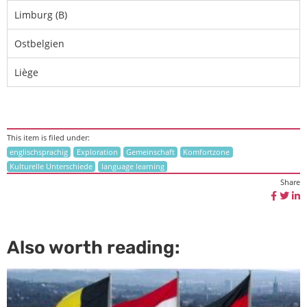
Limburg (B)
Ostbelgien
Liège
This item is filed under:
englischsprachig
Exploration
Gemeinschaft
Komfortzone
Kulturelle Unterschiede
language learning
Share
Also worth reading: