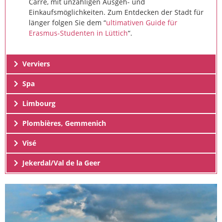
Carré, mit unzähligen Ausgeh- und
Einkaufsmöglichkeiten. Zum Entdecken der Stadt für
länger folgen Sie dem “
ultimativen Guide für
Erasmus-Studenten in Lüttich
“.
Verviers
Spa
Limbourg
Plombières, Gemmenich
Visé
Jekerdal/Val de la Geer