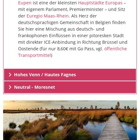
Eupen
ist eine der kleinsten
Hauptstädte Europas
–
mit eigenem Parlament, Premierminister – und Sitz
der
Euregio Maas-Rhein
. Als Herz der
deutschsprachigen Gemeinschaft in Belgien finden
Sie hier eine Mischung aus deutsch- und
frankophonen Einflüssen in einer pitoresken Stadt
mit direkter ICE-Anbindung in Richtung Brüssel und
Oostende (für nur 8,60€ mit Go Pass, vgl.
öffentliche
Transportmittel
)
Hohes Venn / Hautes Fagnes
Neutral - Moresnet