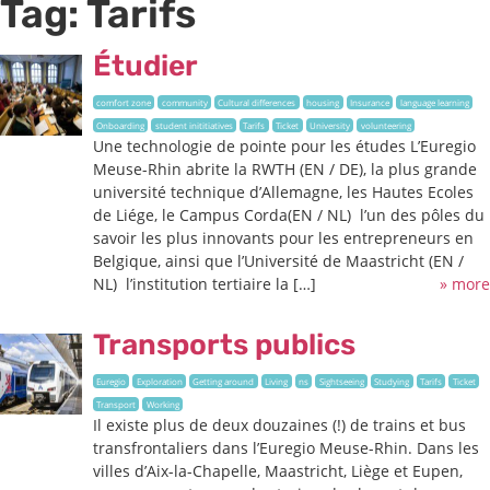
Tag:
Tarifs
Étudier
comfort zone
community
Cultural differences
housing
Insurance
language learning
Onboarding
student inititiatives
Tarifs
Ticket
University
volunteering
Une technologie de pointe pour les études L’Euregio
Meuse-Rhin abrite la RWTH (EN / DE), la plus grande
université technique d’Allemagne, les Hautes Ecoles
de Liége, le Campus Corda(EN / NL) l’un des pôles du
savoir les plus innovants pour les entrepreneurs en
Belgique, ainsi que l’Université de Maastricht (EN /
NL) l’institution tertiaire la […]
» more
Transports publics
Euregio
Exploration
Getting around
Living
ns
Sightseeing
Studying
Tarifs
Ticket
Transport
Working
Il existe plus de deux douzaines (!) de trains et bus
transfrontaliers dans l’Euregio Meuse-Rhin. Dans les
villes d’Aix-la-Chapelle, Maastricht, Liège et Eupen,