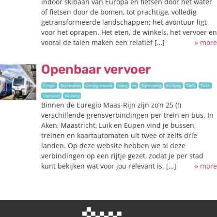
indoor skibaan van Europa en fietsen door het water
of fietsen door de bomen, tot prachtige, volledig
getransformeerde landschappen; het avontuur ligt
voor het oprapen. Het eten, de winkels, het vervoer en
vooral de talen maken een relatief […]
» more
Openbaar vervoer
Euregio
Exploration
Getting around
Living
ns
Sightseeing
Studying
Tarifs
Ticket
Transport
Working
Binnen de Euregio Maas-Rijn zijn zo’n 25 (!)
verschillende grensverbindingen per trein en bus. In
Aken, Maastricht, Luik en Eupen vind je bussen,
treinen en kaartautomaten uit twee of zelfs drie
landen. Op deze website hebben we al deze
verbindingen op een rijtje gezet, zodat je per stad
kunt bekijken wat voor jou relevant is. […]
» more