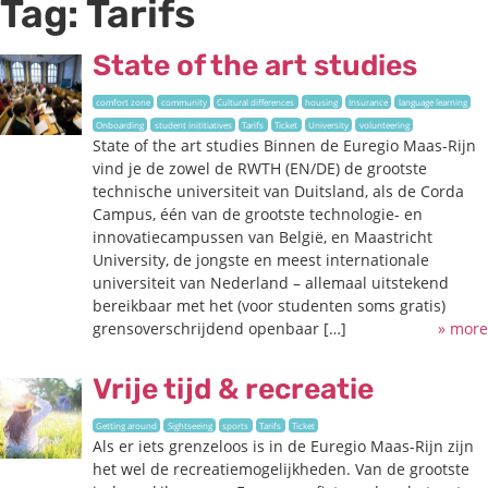
Tag:
Tarifs
State of the art studies
comfort zone
community
Cultural differences
housing
Insurance
language learning
Onboarding
student inititiatives
Tarifs
Ticket
University
volunteering
State of the art studies Binnen de Euregio Maas-Rijn
vind je de zowel de RWTH (EN/DE) de grootste
technische universiteit van Duitsland, als de Corda
Campus, één van de grootste technologie- en
innovatiecampussen van België, en Maastricht
University, de jongste en meest internationale
universiteit van Nederland – allemaal uitstekend
bereikbaar met het (voor studenten soms gratis)
grensoverschrijdend openbaar […]
» more
Vrije tijd & recreatie
Getting around
Sightseeing
sports
Tarifs
Ticket
Als er iets grenzeloos is in de Euregio Maas-Rijn zijn
het wel de recreatiemogelijkheden. Van de grootste