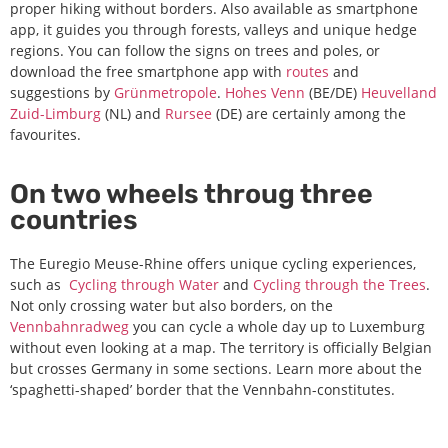
proper hiking without borders. Also available as smartphone
app, it guides you through forests, valleys and unique hedge
regions. You can follow the signs on trees and poles, or
download the free smartphone app with
routes
and
suggestions by
Grünmetropole
.
Hohes Venn
(BE/DE)
Heuvelland
Zuid-Limburg
(NL) and
Rursee
(DE) are certainly among the
favourites.
On two wheels throug three
countries
The Euregio Meuse-Rhine offers unique cycling experiences,
such as
Cycling through Water
and
Cycling through the Trees
.
Not only crossing water but also borders, on the
Vennbahnradweg
you can cycle a whole day up to Luxemburg
without even looking at a map. The territory is officially Belgian
but crosses Germany in some sections.
Learn more about the
‘spaghetti-shaped’ border that the Vennbahn-constitutes.