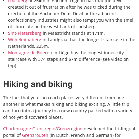
Lousberg
at 264m in Aachen. Legend has that the devil
created it out of frustration after he was tricked during the
erection of the Aachener Dom. Devil or the adjacent
confectionery industries might also tempt you with the smell
of chocolate on the west flank of Lousberg.
Sint-Pietersberg
in Maastricht stands at 171m.
Wilhelminaberg
in Landgraaf has the longest staircase in the
Netherlands, 225m.
Montagne de Bueren
in Liège has the longest inner-city
staircase with 374 steps and 67m difference (see video on
top).
Hiking and biking
The fact that you can reach places very different from one
another is what makes hiking and biking exciting. A little trip
can turn into a journey to a new country packed with a variety
of not-yet-discovered places.
Charlemagne Grensregio/Grenzregion
developed the tri-lingual
portal of
Grenzrouten
(in Dutch, French and German) for