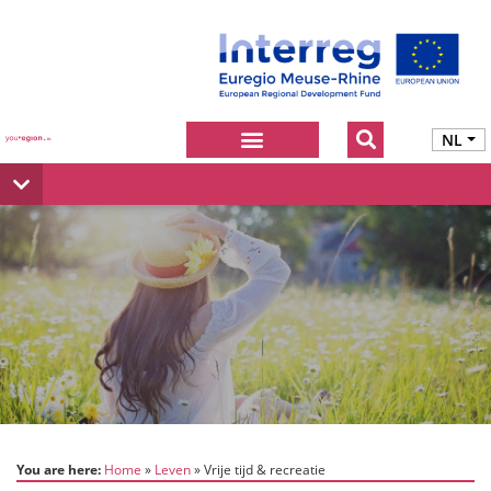
NL
You are here:
Home
Leven
Vrije tijd & recreatie