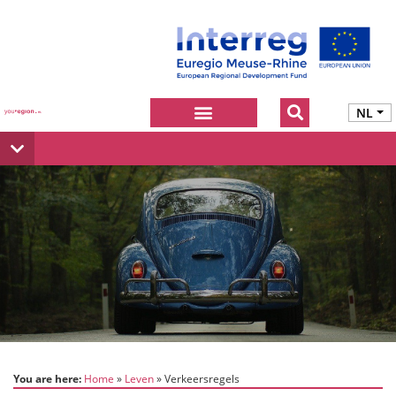
NL
You are here:
Home
Leven
Verkeersregels