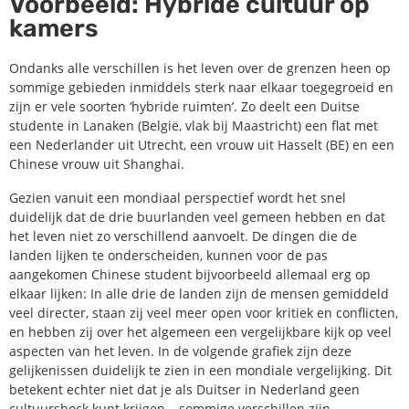
Voorbeeld: Hybride cultuur op
kamers
Ondanks alle verschillen is het leven over de grenzen heen op
sommige gebieden inmiddels sterk naar elkaar toegegroeid en
zijn er vele soorten ‘hybride ruimten’. Zo deelt een Duitse
studente in Lanaken (België, vlak bij Maastricht) een flat met
een Nederlander uit Utrecht, een vrouw uit Hasselt (BE) en een
Chinese vrouw uit Shanghai.
Gezien vanuit een mondiaal perspectief wordt het snel
duidelijk dat de drie buurlanden veel gemeen hebben en dat
het leven niet zo verschillend aanvoelt. De dingen die de
landen lijken te onderscheiden, kunnen voor de pas
aangekomen Chinese student bijvoorbeeld allemaal erg op
elkaar lijken: In alle drie de landen zijn de mensen gemiddeld
veel directer, staan zij veel meer open voor kritiek en conflicten,
en hebben zij over het algemeen een vergelijkbare kijk op veel
aspecten van het leven. In de volgende grafiek zijn deze
gelijkenissen duidelijk te zien in een mondiale vergelijking. Dit
betekent echter niet dat je als Duitser in Nederland geen
cultuurshock kunt krijgen – sommige verschillen zijn