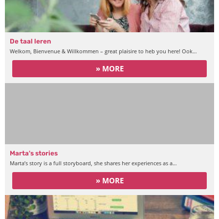
De taal leren
Welkom, Bienvenue & Willkommen – great plaisire to heb you here! Ook…
» MORE
Marta's stories
Marta’s story is a full storyboard, she shares her experiences as a…
» MORE