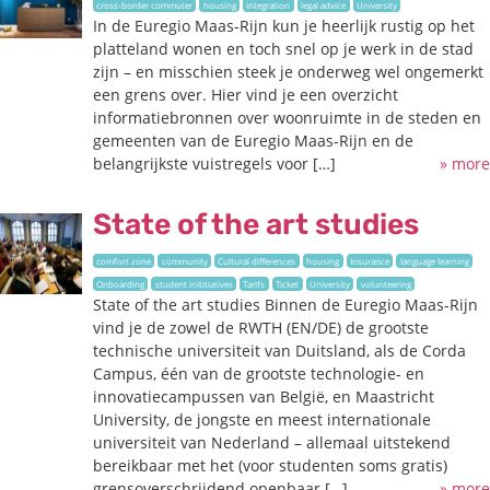
cross-border commuter
housing
integration
legal advice
University
In de Euregio Maas-Rijn kun je heerlijk rustig op het
platteland wonen en toch snel op je werk in de stad
zijn – en misschien steek je onderweg wel ongemerkt
een grens over. Hier vind je een overzicht
informatiebronnen over woonruimte in de steden en
gemeenten van de Euregio Maas-Rijn en de
belangrijkste vuistregels voor […]
» more
State of the art studies
comfort zone
community
Cultural differences
housing
Insurance
language learning
Onboarding
student inititiatives
Tarifs
Ticket
University
volunteering
State of the art studies Binnen de Euregio Maas-Rijn
vind je de zowel de RWTH (EN/DE) de grootste
technische universiteit van Duitsland, als de Corda
Campus, één van de grootste technologie- en
innovatiecampussen van België, en Maastricht
University, de jongste en meest internationale
universiteit van Nederland – allemaal uitstekend
bereikbaar met het (voor studenten soms gratis)
grensoverschrijdend openbaar […]
» more