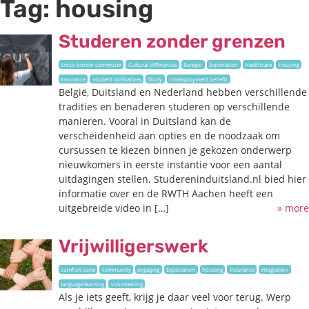
Tag:
housing
Studeren zonder grenzen
cross-border commuter
Cultural differences
Euregio
Exploration
Healthcare
housing
Insurance
student inititiatives
Study
Unemployment benefit
België, Duitsland en Nederland hebben verschillende
tradities en benaderen studeren op verschillende
manieren. Vooral in Duitsland kan de
verscheidenheid aan opties en de noodzaak om
cursussen te kiezen binnen je gekozen onderwerp
nieuwkomers in eerste instantie voor een aantal
uitdagingen stellen. Studereninduitsland.nl bied hier
informatie over en de RWTH Aachen heeft een
uitgebreide video in […]
» more
Vrijwilligerswerk
comfort zone
community
engaging
Exploration
housing
Insurance
integration
language learning
volunteering
Als je iets geeft, krijg je daar veel voor terug. Werp