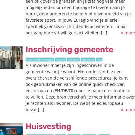
een blik over de grenzen en je ziet nog veel meer
mogelijkheden om een bijdrage te leveren aan je
buurt, door anderen te helpen of bijvoorbeeld via je
favoriete sport. In jouw Euregio vind je allerlei
specifiek grensoverschrijdende activiteiten – maar
ook gangbare vrijwilligersactiviteiten […]
» more
Inschrijving gemeente
cross-border commuter
housing
Insurance
legal advice
Visa
Als inwoner moet je zijn ingeschreven in de
gemeente waar je woont. Hieronder vind je een
overzicht van de verschillende procedures. Je kunt
ook gebruikmaken van de online quick-check van
ec.europa.eu (EN/DE/FR) door je naam en situatie in
te vullen. Deze bron verschaft je meer informatie over
je rechten als inwoner. De website ec.europa.eu
bevat […]
» more
Huisvesting