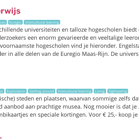
rwijs
nces
Euregio
Intercultural learning
schillende universiteiten en talloze hogescholen biedt
erzoekers een enorm gevarieerde en veeltalige leero
n voornaamste hogescholen vind je hieronder. Engelst
er in alle delen van de Euregio Maas-Rijn. De univer
io
Exploration
Getting around
Intercultural learning
Living
Sightseeing
orische) steden en plaatsen, waarvan sommige zelfs da
d aanbod aan prachtige musea. Nog mooier is dat je 
bikaartjes en speciale kortingen. Voor € 25,- koop je