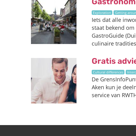
Gastronom
Exploration
Getting arou
Iets dat alle inw
staat bekend om z
GastroGuide (Duit
culinaire traditie
Gratis advi
Cultural differences
Inter
De GrensInfoPunt
Aken kun je deeln
service van RWTH 