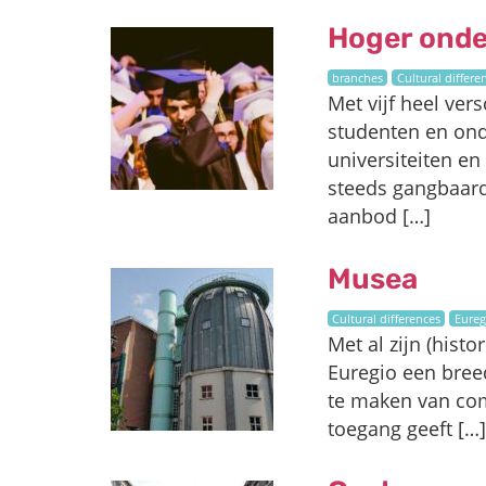
Hoger onde
branches
Cultural differe
Met vijf heel ver
studenten en ond
universiteiten e
steeds gangbaard
aanbod […]
Musea
Cultural differences
Eureg
Met al zijn (hist
Euregio een bree
te maken van com
toegang geeft […]