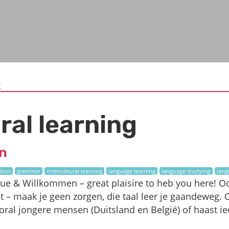
g
ral learning
en
tion
grammar
Intercultural learning
language learning
language studying
lang
e & Willkommen – great plaisire to heb you here! Ook
et – maak je geen zorgen, die taal leer je gaandeweg
oral jongere mensen (Duitsland en België) of haast i