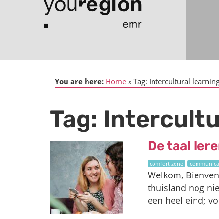
You are here:
Home
Tag:
Intercultural learnin
Tag:
Intercultu
De taal ler
comfort zone
communica
Welkom, Bienvenu
thuisland nog ni
een heel eind; vo