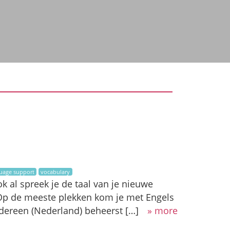
uage support
vocabulary
 al spreek je de taal van je nieuwe
. Op de meeste plekken kom je met Engels
edereen (Nederland) beheerst […]
» more