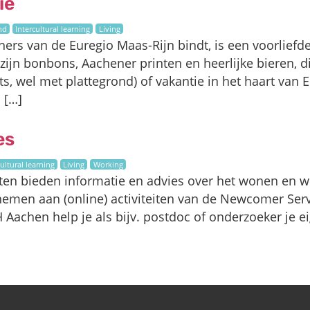
ie
nd
Intercultural learning
Living
oners van de Euregio Maas-Rijn bindt, is een voorliefd
ijn bonbons, Aachener printen en heerlijke bieren, di
s, wel met plattegrond) of vakantie in het haart van
s […]
es
cultural learning
Living
Working
en bieden informatie en advies over het wonen en werk
emen aan (online) activiteiten van de Newcomer Servi
Aachen help je als bijv. postdoc of onderzoeker je ei