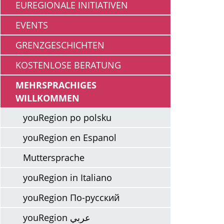
EUREGIONALE INITIATIVEN
EVENTS
GRENZGESCHICHTEN
KOSTENLOSE BERATUNG
MEHRSPRACHIGES
WILLKOMMEN
youRegion po polsku
youRegion en Espanol
Muttersprache
youRegion in Italiano
youRegion По-русский
youRegion عربي