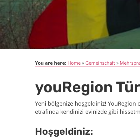
You are here:
Home
Gemeinschaft
Mehrspra
youRegion Tür
Yeni bölgenize hoşgeldiniz! YouRegion ol
etrafında kendinizi evinizde gibi hiss
Hoşgeldiniz: