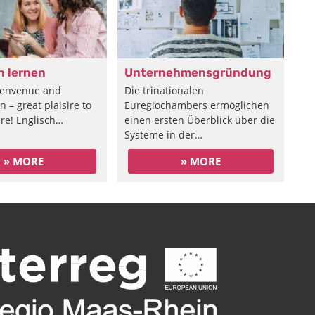
 lernen
Unternehmensgründung
ienvenue and
Die trinationalen
 – great plaisire to
Euregiochambers ermöglichen
re! Englisch…
einen ersten Überblick über die
Systeme in der…
» MORE
» MORE