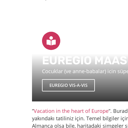
EUREGIO MAAS
Cocuklar (ve anne-babalar) icin süp
EUREGIO VIS-A-VIS
“
Vacation in the heart of Europe
“. Burad
yakındakı tatiliniz için. Temel bilgiler iç
Almanca olsa bile, haritadaki simgeler 