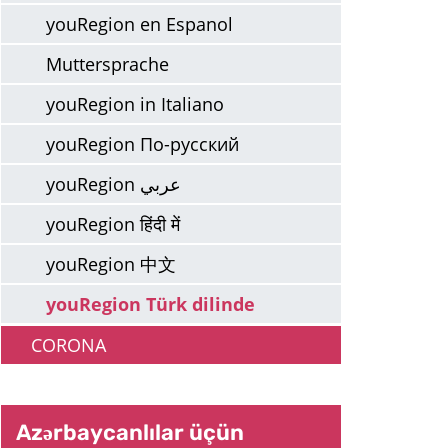
youRegion en Espanol
Muttersprache
youRegion in Italiano
youRegion По-русский
youRegion عربي
youRegion हिंदी में
youRegion 中文
youRegion Türk dilinde
CORONA
Azərbaycanlılar üçün