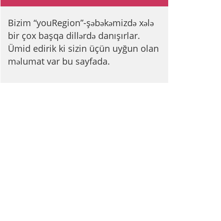
Bizim “youRegion”-şəbəkəmizdə xələ
bir çox başqa dillərdə danışırlar.
Ümid edirik ki sizin üçün uyğun olan
məlumat var bu sayfada.