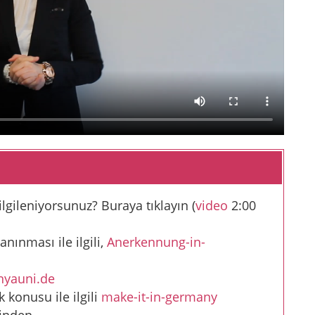
lgileniyorsunuz? Buraya tıklayın (
video
2:00
nınması ile ilgili,
Anerkennung-in-
nyauni.de
konusu ile ilgili
make-it-in-germany
linden.