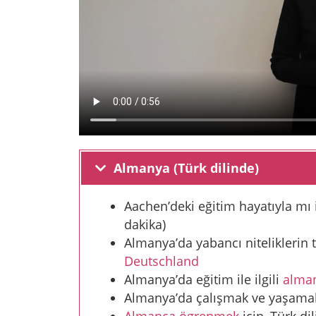
Almanya (Türk dilinde)
Aachen’deki eğitim hayatıyla mı i
dakika)
Almanya’da yabancı niteliklerin ta
Deutschland
Almanya’da eğitim ile ilgili
alma
Almanya’da çalışmak ve yaşamak 
Almanca ögrenmek
için, Türk di