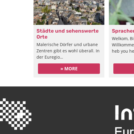
Städte und sehenswerte
Sprachen
Orte
Welkom, B
Malerische Dörfer und urbane
Willkommen
Zentren gibt es wohl überall. In
heb you he
der Euregio…
» MORE