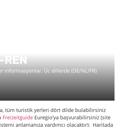
-REN
er informasyonlar. Üc dillerde (DE/NL/FR)
a, tüm turistik yerleri dört dilde bulabilirsiniz
in
Freizeitguide
Euregio’ya başvurabilirsiniz (site
sistemi anlamanıza yardımcı olacaktır): Haritada