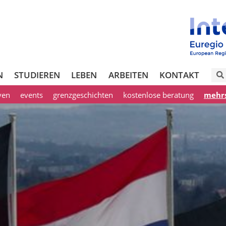
N
STUDIEREN
LEBEN
ARBEITEN
KONTAKT
iven
events
grenzgeschichten
kostenlose beratung
mehrs