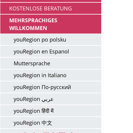
KOSTENLOSE BERATUNG
MEHRSPRACHIGES
WILLKOMMEN
youRegion po polsku
youRegion en Espanol
Muttersprache
youRegion in Italiano
youRegion По-русский
youRegion عربي
youRegion हिंदी में
youRegion 中文