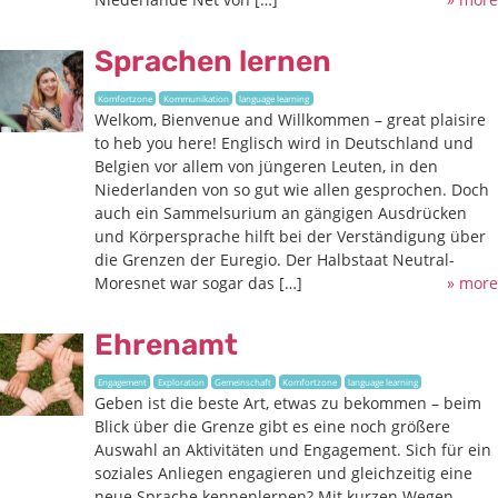
Sprachen lernen
Komfortzone
Kommunikation
language learning
Welkom, Bienvenue and Willkommen – great plaisire
to heb you here! Englisch wird in Deutschland und
Belgien vor allem von jüngeren Leuten, in den
Niederlanden von so gut wie allen gesprochen. Doch
auch ein Sammelsurium an gängigen Ausdrücken
und Körpersprache hilft bei der Verständigung über
die Grenzen der Euregio. Der Halbstaat Neutral-
Moresnet war sogar das […]
» more
Ehrenamt
Engagement
Exploration
Gemeinschaft
Komfortzone
language learning
Geben ist die beste Art, etwas zu bekommen – beim
Blick über die Grenze gibt es eine noch größere
Auswahl an Aktivitäten und Engagement. Sich für ein
soziales Anliegen engagieren und gleichzeitig eine
neue Sprache kennenlernen? Mit kurzen Wegen