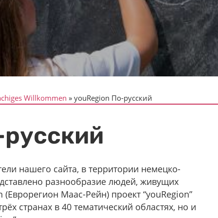
chiges Willkommen
youRegion По-русский
-русский
ли нашего сайта, в территории немецко-
едставлено разнообразие людей, живущих
n (Еврорегион Маас-Рейн) проект “youRegion”
рёх странах в 40 тематический областях, но и