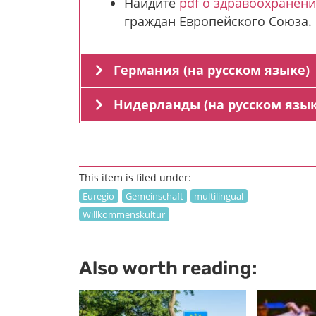
Hайдите
pdf о здравоохранен
граждан Европейского Союза.
Германия (на русском языке)
Нидерланды (на русском язык
This item is filed under:
Euregio
Gemeinschaft
multilingual
Willkommenskultur
Also worth reading: