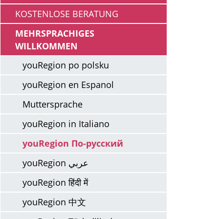
KOSTENLOSE BERATUNG
MEHRSPRACHIGES
WILLKOMMEN
youRegion po polsku
youRegion en Espanol
Muttersprache
youRegion in Italiano
youRegion По-русский
youRegion عربي
youRegion हिंदी में
youRegion 中文