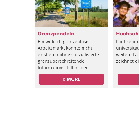
Grenzpendeln
Hochsch
Ein wirklich grenzenloser
Fünf sehr 
Arbeitsmarkt könnte nicht
Universitä
existieren ohne spezialisierte
weitere Fa
grenzüberschreitende
zeichnet d
Informationsstellen, den…
» MORE