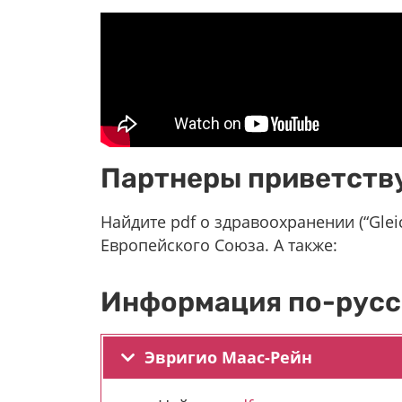
Партнеры приветств
Hайдите pdf о здравоохранении (“Gleic
Европейского Союза. А также:
Информация по-русс
Эвригио Маас-Рейн