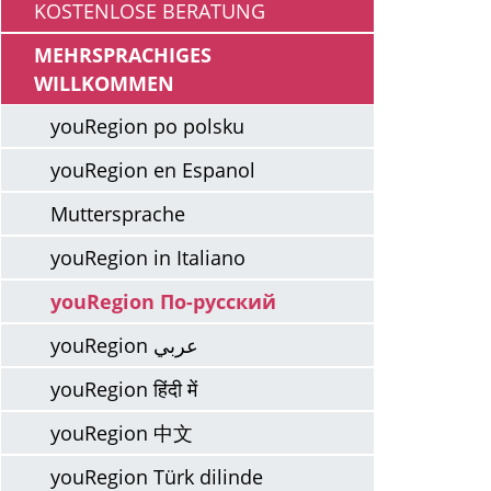
KOSTENLOSE BERATUNG
MEHRSPRACHIGES
WILLKOMMEN
youRegion po polsku
youRegion en Espanol
Muttersprache
youRegion in Italiano
youRegion По-русский
youRegion عربي
youRegion हिंदी में
youRegion 中文
youRegion Türk dilinde