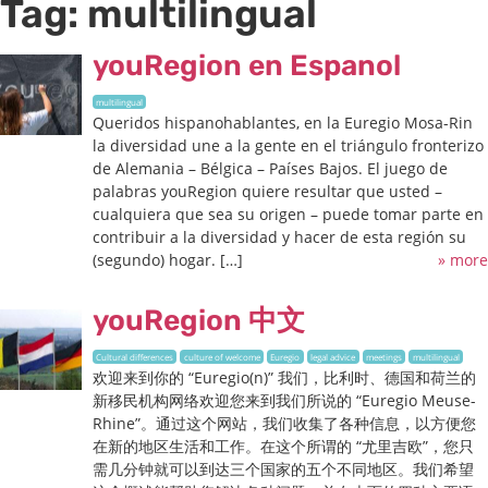
Tag:
multilingual
youRegion en Espanol
multilingual
Queridos hispanohablantes, en la Euregio Mosa-Rin
la diversidad une a la gente en el triángulo fronterizo
de Alemania – Bélgica – Países Bajos. El juego de
palabras youRegion quiere resultar que usted –
cualquiera que sea su origen – puede tomar parte en
contribuir a la diversidad y hacer de esta región su
(segundo) hogar. […]
» more
youRegion 中文
Cultural differences
culture of welcome
Euregio
legal advice
meetings
multilingual
欢迎来到你的 “Euregio(n)” 我们，比利时、德国和荷兰的
新移民机构网络欢迎您来到我们所说的 “Euregio Meuse-
Rhine”。通过这个网站，我们收集了各种信息，以方便您
在新的地区生活和工作。在这个所谓的 “尤里吉欧”，您只
需几分钟就可以到达三个国家的五个不同地区。我们希望