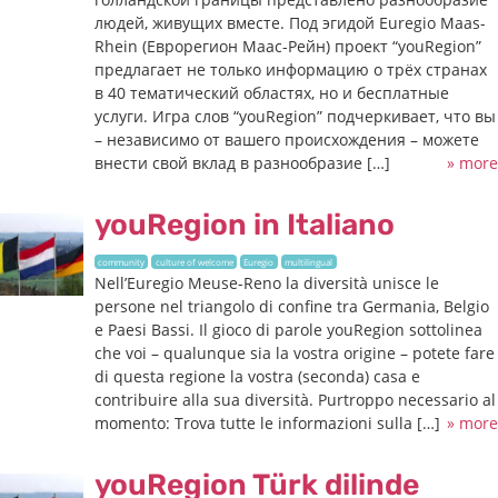
людей, живущих вместе. Под эгидой Euregio Maas-
Rhein (Еврорегион Маас-Рейн) проект “youRegion”
предлагает не только информацию о трёх странах
в 40 тематический областях, но и бесплатные
услуги. Игра слов “youRegion” подчеркивает, что вы
– независимо от вашего происхождения – можете
внести свой вклад в разнообразие […]
» more
youRegion in Italiano
community
culture of welcome
Euregio
multilingual
Nell’Euregio Meuse-Reno la diversità unisce le
persone nel triangolo di confine tra Germania, Belgio
e Paesi Bassi. Il gioco di parole youRegion sottolinea
che voi – qualunque sia la vostra origine – potete fare
di questa regione la vostra (seconda) casa e
contribuire alla sua diversità. Purtroppo necessario al
momento: Trova tutte le informazioni sulla […]
» more
youRegion Türk dilinde