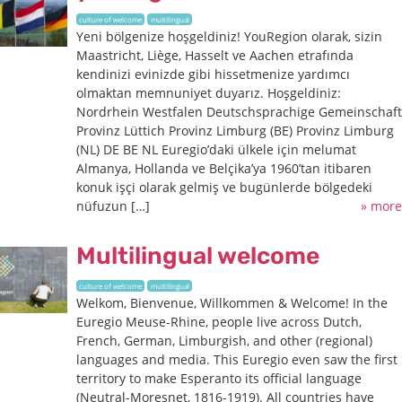
culture of welcome
multilingual
Yeni bölgenize hoşgeldiniz! YouRegion olarak, sizin
Maastricht, Liège, Hasselt ve Aachen etrafında
kendinizi evinizde gibi hissetmenize yardımcı
olmaktan memnuniyet duyarız. Hoşgeldiniz:
Nordrhein Westfalen Deutschsprachige Gemeinschaft
Provinz Lüttich Provinz Limburg (BE) Provinz Limburg
(NL) DE BE NL Euregio’daki ülkele için melumat
Almanya, Hollanda ve Belçika’ya 1960’tan itibaren
konuk işçi olarak gelmiş ve bugünlerde bölgedeki
nüfuzun […]
» more
Multilingual welcome
culture of welcome
multilingual
Welkom, Bienvenue, Willkommen & Welcome! In the
Euregio Meuse-Rhine, people live across Dutch,
French, German, Limburgish, and other (regional)
languages and media. This Euregio even saw the first
territory to make Esperanto its official language
(Neutral-Moresnet, 1816-1919). All countries have