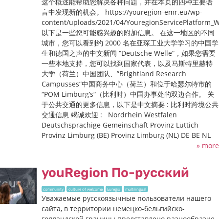
这个概述能帮助您解决各种问题，并在本页的四种主要语
言中发现新的机会。 https://youregion-emr.eu/wp-
content/uploads/2021/04/YouregionServicePlatform
以下是一些您可能感兴趣的附加信息。 在这一地区的不同
城市，您可以看到约 2000 名在亚琛工业大学学习的中国学
生和德国之声的中文新闻 “Deutsche Welle“，如果您需要
一些本地支持，您可以找到国家代表，以及马斯特里赫特
大学（荷兰）中国团队、”Brightland Research
Campusses“中国商务中心（荷兰）和位于哈瑟尔特市的
“POM Limburg’s“（比利时）中国办事处的双边合作。 关
于公共交通的更多信息，以下是中文摘要 : 比利时跨境公共
交通信息 竭诚欢迎 : Nordrhein Westfalen
Deutschsprachige Gemeinschaft Provinz Lüttich
Provinz Limburg (BE) Provinz Limburg (NL) DE BE NL
» more
youRegion По-русский
community
culture of welcome
Euregio
multilingual
Уважаемые русскоязычные пользователи нашего
сайта, в территории немецко-бельгийско-
голландской границы представлено разнообразие