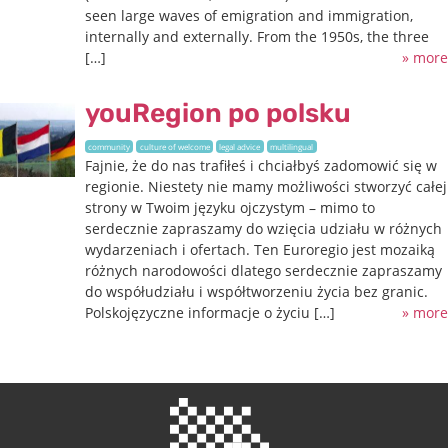
seen large waves of emigration and immigration,
internally and externally. From the 1950s, the three
[…]
» more
youRegion po polsku
community
culture of welcome
legal advice
multilingual
Fajnie, że do nas trafiłeś i chciałbyś zadomowić się w
regionie. Niestety nie mamy możliwości stworzyć całej
strony w Twoim języku ojczystym – mimo to
serdecznie zapraszamy do wzięcia udziału w różnych
wydarzeniach i ofertach. Ten Euroregio jest mozaiką
różnych narodowości dlatego serdecznie zapraszamy
do współudziału i współtworzeniu życia bez granic.
Polskojęzyczne informacje o życiu […]
» more