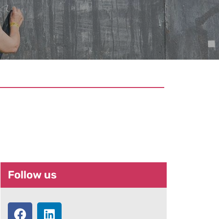
YouRegion in het
Nederlands
Follow us