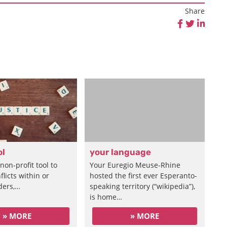
Share
ol
your language
non-profit tool to
Your Euregio Meuse-Rhine
flicts within or
hosted the first ever Esperanto-
ders,…
speaking territory (“wikipedia”),
is home…
» MORE
» MORE